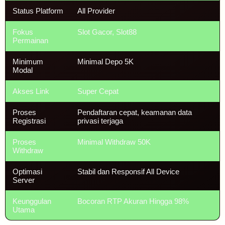
Status Platform
All Provider
Fokus
Slot Gacor, Slot88
Permainan
Minimum
Minimal Depo 5K
Modal
Akses Link
Super Cepat
Proses
Pendaftaran cepat, keamanan data
Registrasi
privasi terjaga
Proses
Minimal Withdraw 50K
Withdraw
Optimasi
Stabil dan Responsif All Device
Server
Keunggulan
Bocoran RTP Akuran Hingga 98%
Utama